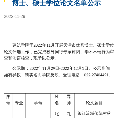
博士、硕士学位论文名单公示
2022-11-29
建筑学院于
年
月开展天津市优秀博士、硕士学位
2022
11
论文评选工作，已完成校外同行专家评阅、学术不端行为审
查和涉密核查，现予以公示。
公示期：
年
月
日
年
月
日。公示期间，
2022
11
29
-2022
12
1
如有异议，请实名向学院反映。受理电话：
。
022-27404491
序
姓
导
号
专业
学号
名
师
论文题目
闽江流域传统村落
张
孔