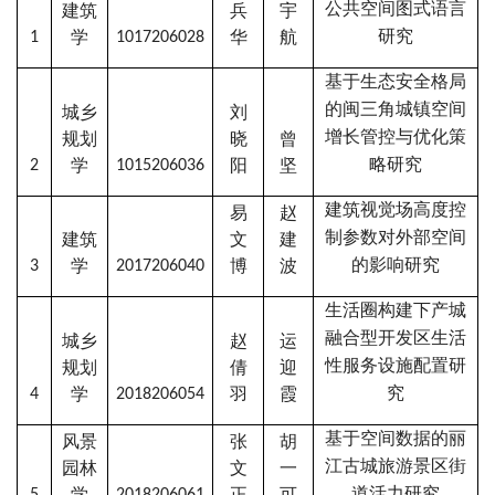
公共空间图式语言
建筑
兵
宇
研究
学
华
航
1
1017206028
基于生态安全格局
的闽三角城镇空间
城乡
刘
增长管控与优化策
规划
晓
曾
略研究
学
阳
坚
2
1015206036
建筑视觉场高度控
易
赵
制参数对外部空间
建筑
文
建
的影响研究
学
博
波
3
2017206040
生活圈构建下产城
融合型开发区生活
城乡
赵
运
性服务设施配置研
规划
倩
迎
究
学
羽
霞
4
2018206054
基于空间数据的丽
风景
张
胡
江古城旅游景区街
园林
文
一
道活力研究
学
正
可
5
2018206061